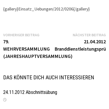
{gallery}Einsatz_Uebungen/2012/0206{/gallery}
Beitragsnavigation
Vorheriger
N
VORHERIGER BEITRAG
NÄCHSTER BEITRAG
Beitrag:
B
79.
21.04.2012
WEHRVERSAMMLUNG
Branddienstleistungsprü
(JAHRESHAUPTVERSAMMLUNG)
DAS KÖNNTE DICH AUCH INTERESSIEREN
24.11.2012 Abschnittsübung