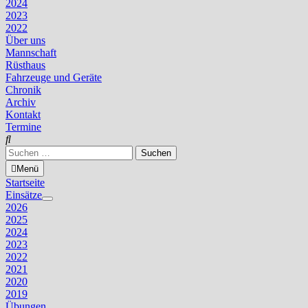
2024
2023
2022
Über uns
Mannschaft
Rüsthaus
Fahrzeuge und Geräte
Chronik
Archiv
Kontakt
Termine
Suchen
nach:
Menü
Startseite
Einsätze
Untermenü
2026
anzeigen
2025
2024
2023
2022
2021
2020
2019
Übungen