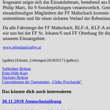
Insgesamt zeigte sich das Einsatzleitteam, bestehend au
Philip Marx, für 9 Sonderprüfungen verantwortlich. Ge
einsatzfreudigen Mitgliedern der FF Maltschach konnten 
unterstützen und für einen sicheren Verlauf der Rebenlan
Da alle Fahrzeuge der FF Maltschach, RLF-A, KLF-A u
wir uns bei der FF St. Johann/S und FF Oberhaag für d
unserem Einsatzgebiet.
www.rebenland-rallye.at
{gallery}Einsatz_Uebungen/2018/0317{/gallery}
Beitragsnavigation
Vorheriger
Vorheriger Beitrag
Beitrag:
Erste-Hilfe-Kurs
Nächster
Nächster Beitrag
Beitrag:
Unterstützung der Tagesmutter „Ulrike Poscharnik“
Das könnte dich auch interessieren
30.11.2018 Atemschutzübung