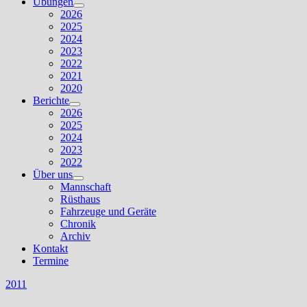
Übungen
Untermenü
2026
anzeigen
2025
2024
2023
2022
2021
2020
Berichte
Untermenü
2026
anzeigen
2025
2024
2023
2022
Über uns
Untermenü
Mannschaft
anzeigen
Rüsthaus
Fahrzeuge und Geräte
Chronik
Archiv
Kontakt
Termine
2011