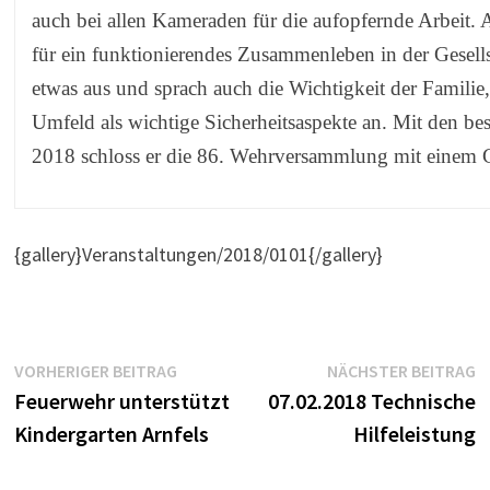
auch bei allen Kameraden für die aufopfernde Arbeit. A
für ein funktionierendes Zusammenleben in der Gesells
etwas aus und sprach auch die Wichtigkeit der Familie,
Umfeld als wichtige Sicherheitsaspekte an. Mit den be
2018 schloss er die 86. Wehrversammlung mit eine
{gallery}Veranstaltungen/2018/0101{/gallery}
Beitragsnavigation
Vorheriger
N
VORHERIGER BEITRAG
NÄCHSTER BEITRAG
Beitrag:
B
Feuerwehr unterstützt
07.02.2018 Technische
Kindergarten Arnfels
Hilfeleistung