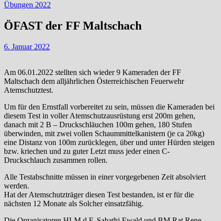
Übungen 2022
ÖFAST der FF Maltschach
6. Januar 2022
Am 06.01.2022 stellten sich wieder 9 Kameraden der FF
Maltschach dem alljährlichen Österreichischen Feuerwehr
Atemschutztest.
Um für den Ernstfall vorbereitet zu sein, müssen die Kameraden bei
diesem Test in voller Atemschutzausrüstung erst 200m gehen,
danach mit 2 B – Druckschläuchen 100m gehen, 180 Stufen
überwinden, mit zwei vollen Schaummittelkanistern (je ca 20kg)
eine Distanz von 100m zurücklegen, über und unter Hürden steigen
bzw. kriechen und zu guter Letzt muss jeder einen C-
Druckschlauch zusammen rollen.
Alle Testabschnitte müssen in einer vorgegebenen Zeit absolviert
werden.
Hat der Atemschutzträger diesen Test bestanden, ist er für die
nächsten 12 Monate als Solcher einsatzfähig.
Die Organisatoren HLM d.F. Sabathi Ewald und BM Rat Rene