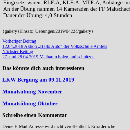
Eingesetzt waren: RLF-A, KLF-A, MTF-A, Anhänger und
An der Übung nahmen 14 Kameraden der FF Maltschach 
Dauer der Übung: 4,0 Stunden
{gallery}Einsatz_Uebungen/2019/0422{/gallery}
Beitragsnavigation
Vorheriger
Vorheriger Beitrag
Beitrag:
12.04.2018 Aktion „Hallo Auto“ der Volksschule Arnfels
Nächster
Nächster Beitrag
Beitrag:
27. und 28.04.2019 Maibaum holen und schnitzen
Das könnte dich auch interessieren
LKW Bergung am 09.11.2019
Monatsübung November
Monatsübung Oktober
Schreibe einen Kommentar
Deine E-Mail-Adresse wird nicht veröffentlicht.
Erforderliche