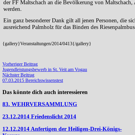
der FF Maltschach an die Bevölkerung von Maltschach, 
werden.
Ein ganz besonderer Dank gilt all jenen Personen, die sich 
ausreichend Palmholz für das Binden des Riesenpalmbusc
{gallery}Veranstaltungen/2014/0413{/gallery}
Beitragsnavigation
Vorheriger
Vorheriger Beitrag
Beitrag:
Jugendleistungsbewerb in St. Veit am Vogau
Nächster
Nächster Beitrag
Beitrag:
07.03.2015 Bereichswissenstest
Das könnte dich auch interessieren
83. WEHRVERSAMMLUNG
23.12.2014 Friedenslicht 2014
12.12.2014 Anfertigen der Heiligen-Drei-Königs-