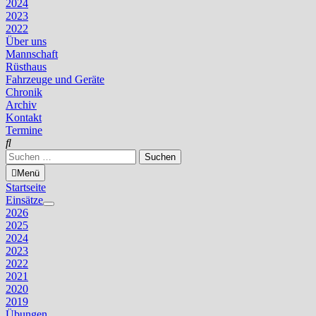
2024
2023
2022
Über uns
Mannschaft
Rüsthaus
Fahrzeuge und Geräte
Chronik
Archiv
Kontakt
Termine
Suchen
nach:
Menü
Startseite
Einsätze
Untermenü
2026
anzeigen
2025
2024
2023
2022
2021
2020
2019
Übungen