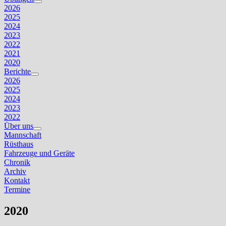
Untermenü
2026
anzeigen
2025
2024
2023
2022
2021
2020
Berichte
Untermenü
2026
anzeigen
2025
2024
2023
2022
Über uns
Untermenü
Mannschaft
anzeigen
Rüsthaus
Fahrzeuge und Geräte
Chronik
Archiv
Kontakt
Termine
2020