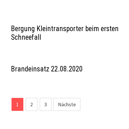
Bergung Kleintransporter beim ersten
Schneefall
Brandeinsatz 22.08.2020
Seitennummerierung
1
2
3
Nächste
der
Beiträge