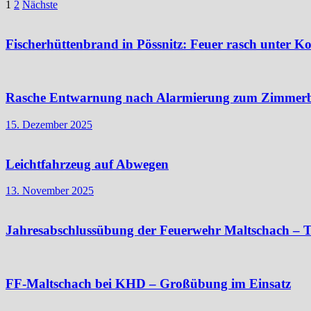
Seitennummerierung
1
2
Nächste
der
Beiträge
Fischerhüttenbrand in Pössnitz: Feuer rasch unter Ko
Rasche Entwarnung nach Alarmierung zum Zimmer
15. Dezember 2025
Leichtfahrzeug auf Abwegen
13. November 2025
Jahresabschlussübung der Feuerwehr Maltschach – T
FF-Maltschach bei KHD – Großübung im Einsatz