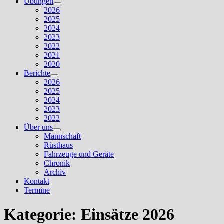
Übungen
Untermenü
2026
anzeigen
2025
2024
2023
2022
2021
2020
Berichte
Untermenü
2026
anzeigen
2025
2024
2023
2022
Über uns
Untermenü
Mannschaft
anzeigen
Rüsthaus
Fahrzeuge und Geräte
Chronik
Archiv
Kontakt
Termine
Kategorie:
Einsätze 2026