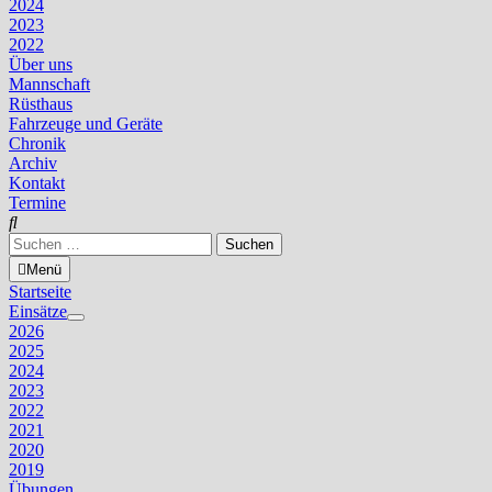
2024
2023
2022
Über uns
Mannschaft
Rüsthaus
Fahrzeuge und Geräte
Chronik
Archiv
Kontakt
Termine
Suchen
nach:
Menü
Startseite
Einsätze
Untermenü
2026
anzeigen
2025
2024
2023
2022
2021
2020
2019
Übungen