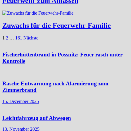
Feuerwehr zum Anfassen
Zuwachs für die Feuerwehr-Familie
Seitennummerierung
1
2
…
161
Nächste
der
Beiträge
Fischerhüttenbrand in Pössnitz: Feuer rasch unter
Kontrolle
Rasche Entwarnung nach Alarmierung zum
Zimmerbrand
15. Dezember 2025
Leichtfahrzeug auf Abwegen
13. November 2025