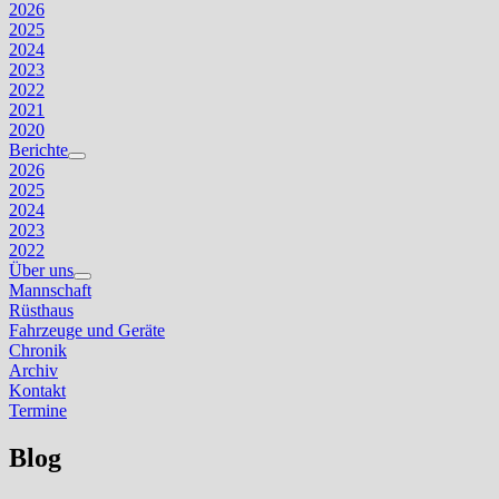
Untermenü
2026
anzeigen
2025
2024
2023
2022
2021
2020
Berichte
Untermenü
2026
anzeigen
2025
2024
2023
2022
Über uns
Untermenü
Mannschaft
anzeigen
Rüsthaus
Fahrzeuge und Geräte
Chronik
Archiv
Kontakt
Termine
Blog