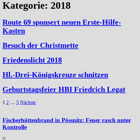
Kategorie:
2018
Route 69 sponsert neuen Erste-Hilfe-
Kasten
Besuch der Christmette
Friedenslicht 2018
Hl.-Drei-Königskreuze schnitzen
Geburtstagsfeier HBI Friedrich Legat
Seitennummerierung
1
2
…
5
Nächste
der
Beiträge
Fischerhüttenbrand in Pössnitz: Feuer rasch unter
Kontrolle