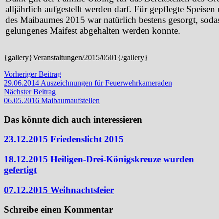
alljährlich aufgestellt werden darf. Für gepflegte Speis
des Maibaumes 2015 war natürlich bestens gesorgt, sodass
gelungenes Maifest abgehalten werden konnte.
{gallery}Veranstaltungen/2015/0501{/gallery}
Beitragsnavigation
Vorheriger
Vorheriger Beitrag
Beitrag:
29.06.2014 Auszeichnungen für Feuerwehrkameraden
Nächster
Nächster Beitrag
Beitrag:
06.05.2016 Maibaumaufstellen
Das könnte dich auch interessieren
23.12.2015 Friedenslicht 2015
18.12.2015 Heiligen-Drei-Königskreuze wurden
gefertigt
07.12.2015 Weihnachtsfeier
Schreibe einen Kommentar