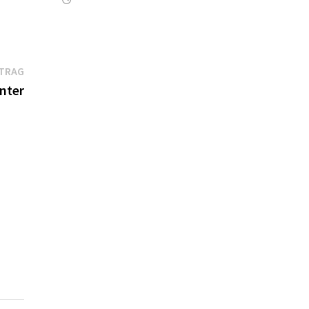
Nächster
ITRAG
Beitrag:
nter