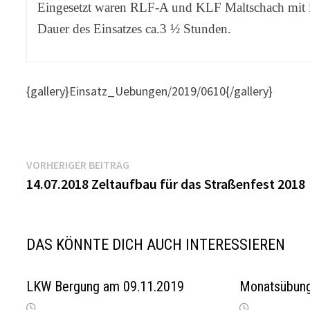
Eingesetzt waren RLF-A und KLF Maltschach mit 
Dauer des Einsatzes ca.3 ½ Stunden.
{gallery}Einsatz_Uebungen/2019/0610{/gallery}
Beitragsnavigation
Vorheriger
VORHERIGER BEITRAG
Beitrag:
14.07.2018 Zeltaufbau für das Straßenfest 2018
DAS KÖNNTE DICH AUCH INTERESSIEREN
LKW Bergung am 09.11.2019
Monatsübun