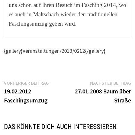
uns schon auf Ihren Besuch im Fasching 2014, wo
es auch in Maltschach wieder den traditionellen
Faschingsumzug geben wird.
{gallery}Veranstaltungen/2013/0212{/gallery}
Beitragsnavigation
Vorheriger
N
VORHERIGER BEITRAG
NÄCHSTER BEITRAG
Beitrag:
B
19.02.2012
27.01.2008 Baum über
Faschingsumzug
Straße
DAS KÖNNTE DICH AUCH INTERESSIEREN