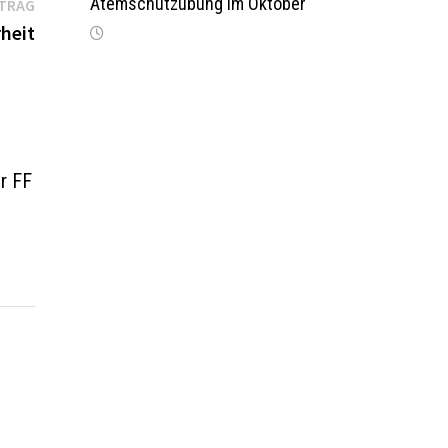
Nächster
Atemschutzübung im Oktober
ITRAG
Beitrag:
heit
r FF