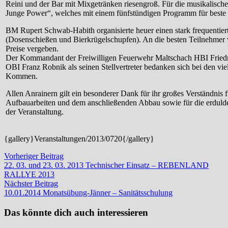
Reini und der Bar mit Mixgetränken riesengroß. Für die musikalische
Junge Power“, welches mit einem fünfstündigen Programm für beste 
BM Rupert Schwab-Habith organisierte heuer einen stark frequentier
(Dosenschießen und Bierkrügelschupfen). An die besten Teilnehmer
Preise vergeben.
Der Kommandant der Freiwilligen Feuerwehr Maltschach HBI Friedr
OBI Franz Robnik als seinen Stellvertreter bedanken sich bei den vie
Kommen.
Allen Anrainern gilt ein besonderer Dank für ihr großes Verständnis
Aufbauarbeiten und dem anschließenden Abbau sowie für die erduld
der Veranstaltung.
{gallery}Veranstaltungen/2013/0720{/gallery}
Beitragsnavigation
Vorheriger
Vorheriger Beitrag
Beitrag:
22. 03. und 23. 03. 2013 Technischer Einsatz – REBENLAND
RALLYE 2013
Nächster
Nächster Beitrag
Beitrag:
10.01.2014 Monatsübung-Jänner – Sanitätsschulung
Das könnte dich auch interessieren