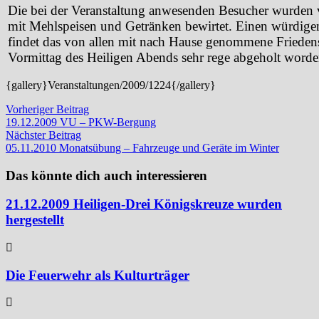
Die bei der Veranstaltung anwesenden Besucher wurden
mit Mehlspeisen und Getränken bewirtet. Einen würdigen
findet das von allen mit nach Hause genommene Friedens
Vormittag des Heiligen Abends sehr rege abgeholt worde
{gallery}Veranstaltungen/2009/1224{/gallery}
Beitragsnavigation
Vorheriger
Vorheriger Beitrag
Beitrag:
19.12.2009 VU – PKW-Bergung
Nächster
Nächster Beitrag
Beitrag:
05.11.2010 Monatsübung – Fahrzeuge und Geräte im Winter
Das könnte dich auch interessieren
21.12.2009 Heiligen-Drei Königskreuze wurden
hergestellt
Die Feuerwehr als Kulturträger