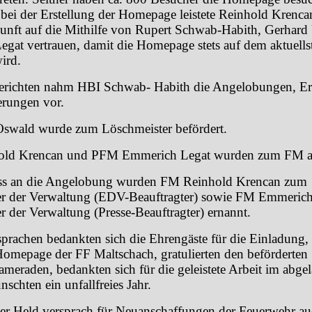
 bei der Erstellung der Homepage leistete Reinhold Krenca
unft auf die Mithilfe von Rupert Schwab-Habith, Gerhard
gat vertrauen, damit die Homepage stets auf dem aktuells
wird.
erichten nahm HBI Schwab- Habith die Angelobungen, E
rungen vor.
swald wurde zum Löschmeister befördert.
ld Krencan und PFM Emmerich Legat wurden zum FM a
ss an die Angelobung wurden FM Reinhold Krencan zum
er der Verwaltung (EDV-Beauftragter) sowie FM Emmeric
r der Verwaltung (Presse-Beauftragter) ernannt.
sprachen bedankten sich die Ehrengäste für die Einladung, 
omepage der FF Maltschach, gratulierten den beförderten
meraden, bedankten sich für die geleistete Arbeit im abge
schten ein unfallfreies Jahr.
er Held versprach für Neuanschaffungen der Feuerwehr au