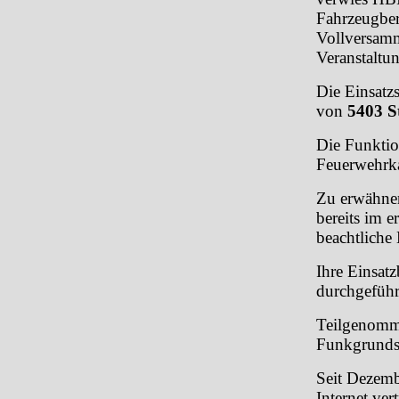
Fahrzeugber
Vollversamm
Veranstaltu
Die Einsatzs
von
5403 S
Die Funktio
Feuerwehrk
Zu erwähnen
bereits im e
beachtliche 
Ihre Einsat
durchgefüh
Teilgenomme
Funkgrunds
Seit Dezemb
Internet ve