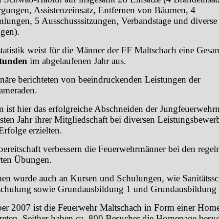
gungen, Assistenzeinsatz, Entfernen von Bäumen, 4
lungen, 5 Ausschusssitzungen, Verbandstage und diverse
ngen).
tatistik weist für die Männer der FF Maltschach eine Gesam
tunden
im abgelaufenen Jahr aus.
näre berichteten von beeindruckenden Leistungen der
ameraden.
 ist hier das erfolgreiche Abschneiden der Jungfeuerwehr
rsten Jahr ihrer Mitgliedschaft bei diversen Leistungsbewer
Erfolge erzielten.
zbereitschaft verbessern die Feuerwehrmänner bei den rege
rten Übungen.
n wurde auch an Kursen und Schulungen, wie Sanitätssc
chulung sowie Grundausbildung 1 und Grundausbildung 
er 2007 ist die Feuerwehr Maltschach in Form einer Hom
rtreten. Seither haben ca. 800 Besucher die Homepage besuc