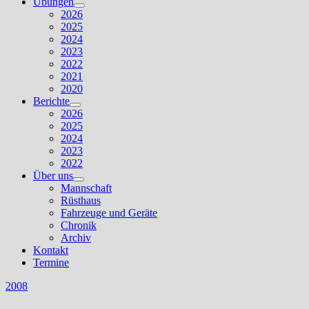
Übungen
Untermenü
2026
anzeigen
2025
2024
2023
2022
2021
2020
Berichte
Untermenü
2026
anzeigen
2025
2024
2023
2022
Über uns
Untermenü
Mannschaft
anzeigen
Rüsthaus
Fahrzeuge und Geräte
Chronik
Archiv
Kontakt
Termine
2008