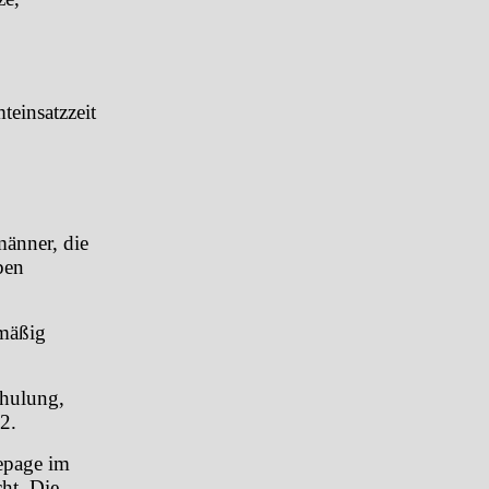
teinsatzzeit
männer, die
ben
lmäßig
hulung,
2.
epage im
ht. Die