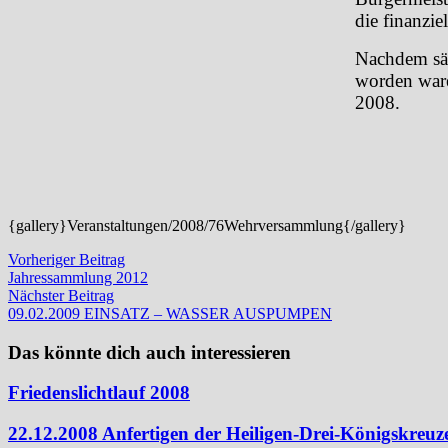
die finanzi
Nachdem sä
worden ware
2008.
{gallery}Veranstaltungen/2008/76Wehrversammlung{/gallery}
Beitragsnavigation
Vorheriger
Vorheriger Beitrag
Beitrag:
Jahressammlung 2012
Nächster
Nächster Beitrag
Beitrag:
09.02.2009 EINSATZ – WASSER AUSPUMPEN
Das könnte dich auch interessieren
Friedenslichtlauf 2008
22.12.2008 Anfertigen der Heiligen-Drei-Königskreuz