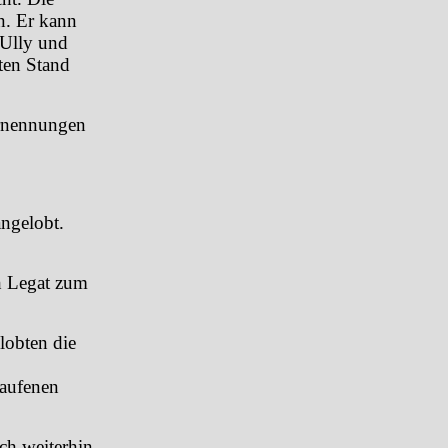
n. Er kann
 Ully und
ten Stand
rnennungen
ngelobt.
h Legat zum
lobten die
laufenen
ch weiterhin