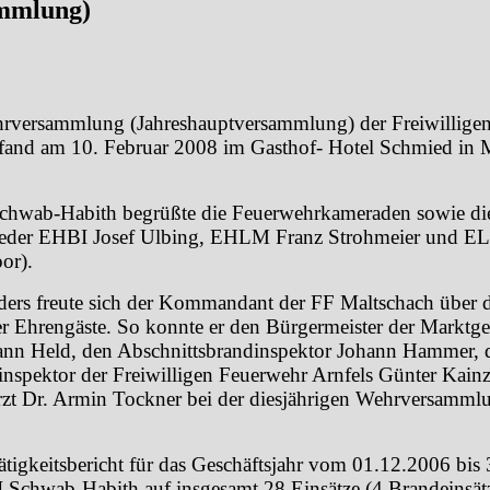
mmlung)
rversammlung (Jahreshauptversammlung) der Freiwillige
fand am 10. Februar 2008 im Gasthof- Hotel Schmied in 
chwab-Habith begrüßte die Feuerwehrkameraden sowie di
ieder EHBI Josef Ulbing, EHLM Franz Strohmeier und EL
or).
ers freute sich der Kommandant der FF Maltschach über 
Ehrengäste. So konnte er den Bürgermeister der Marktg
ann Held, den Abschnittsbrandinspektor Johann Hammer, 
nspektor der Freiwilligen Feuerwehr Arnfels Günter Kain
zt Dr. Armin Tockner bei der diesjährigen Wehrversamml
ätigkeitsbericht für das Geschäftsjahr vom 01.12.2006 bis
 Schwab-Habith auf insgesamt 28 Einsätze (4 Brandeinsät