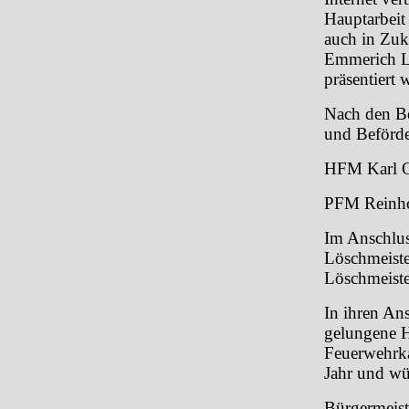
Hauptarbeit
auch in Zuk
Emmerich Le
präsentiert 
Nach den B
und Beförde
HFM Karl O
PFM Reinho
Im Anschlu
Löschmeist
Löschmeiste
In ihren An
gelungene H
Feuerwehrka
Jahr und wün
Bürgermeist