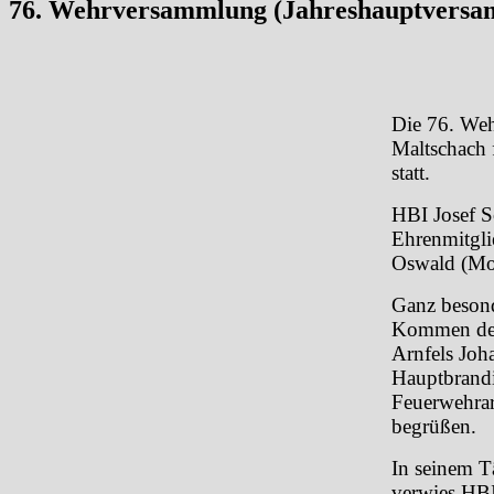
76. Wehrversammlung (Jahreshauptversa
Die 76. Weh
Maltschach 
statt.
HBI Josef S
Ehrenmitgl
Oswald (Mo
Ganz besond
Kommen der 
Arnfels Joh
Hauptbrandi
Feuerwehrar
begrüßen.
In seinem T
verwies HBI