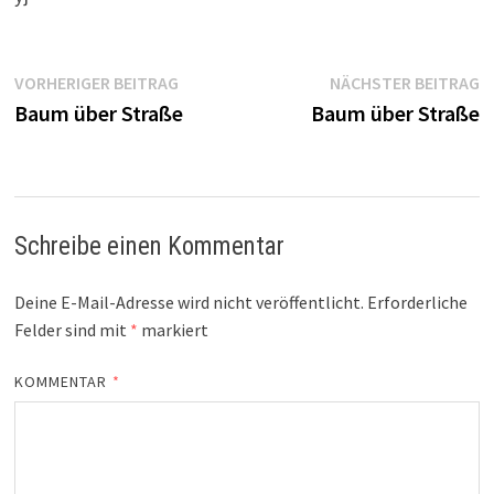
Beitragsnavigation
Vorheriger
N
VORHERIGER BEITRAG
NÄCHSTER BEITRAG
Beitrag:
B
Baum über Straße
Baum über Straße
Schreibe einen Kommentar
Deine E-Mail-Adresse wird nicht veröffentlicht.
Erforderliche
Felder sind mit
*
markiert
KOMMENTAR
*