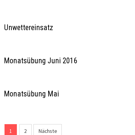
Unwettereinsatz
Monatsübung Juni 2016
Monatsübung Mai
Seitennummerierung
1
2
Nächste