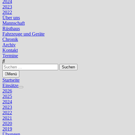
2024
2023
2022
Über uns
Mannschaft
Rüsthaus
Fahrzeuge und Geräte
Chronik
Archiv
Kontakt
Termine
Suchen
nach:
Menü
Startseite
Einsätze
Untermenü
2026
anzeigen
2025
2024
2023
2022
2021
2020
2019
Übungen