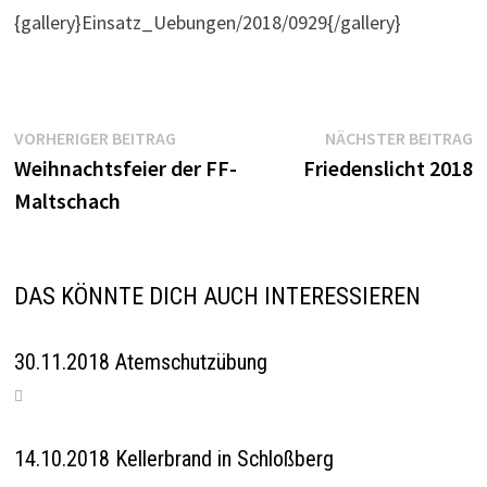
{gallery}Einsatz_Uebungen/2018/0929{/gallery}
Beitragsnavigation
Vorheriger
N
VORHERIGER BEITRAG
NÄCHSTER BEITRAG
Beitrag:
B
Weihnachtsfeier der FF-
Friedenslicht 2018
Maltschach
DAS KÖNNTE DICH AUCH INTERESSIEREN
30.11.2018 Atemschutzübung
14.10.2018 Kellerbrand in Schloßberg