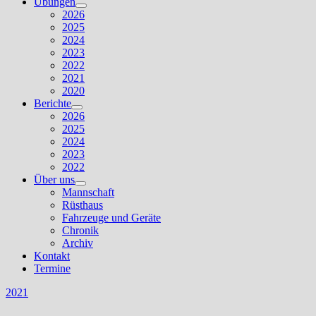
Übungen
Untermenü
2026
anzeigen
2025
2024
2023
2022
2021
2020
Berichte
Untermenü
2026
anzeigen
2025
2024
2023
2022
Über uns
Untermenü
Mannschaft
anzeigen
Rüsthaus
Fahrzeuge und Geräte
Chronik
Archiv
Kontakt
Termine
2021