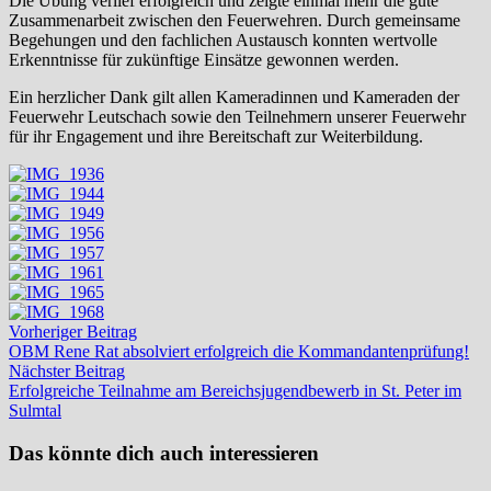
Die Übung verlief erfolgreich und zeigte einmal mehr die gute
Zusammenarbeit zwischen den Feuerwehren. Durch gemeinsame
Begehungen und den fachlichen Austausch konnten wertvolle
Erkenntnisse für zukünftige Einsätze gewonnen werden.
Ein herzlicher Dank gilt allen Kameradinnen und Kameraden der
Feuerwehr Leutschach sowie den Teilnehmern unserer Feuerwehr
für ihr Engagement und ihre Bereitschaft zur Weiterbildung.
Beitragsnavigation
Vorheriger
Vorheriger Beitrag
Beitrag:
OBM Rene Rat absolviert erfolgreich die Kommandantenprüfung!
Nächster
Nächster Beitrag
Beitrag:
Erfolgreiche Teilnahme am Bereichsjugendbewerb in St. Peter im
Sulmtal
Das könnte dich auch interessieren