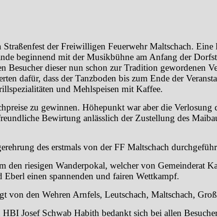
n Straßenfest der Freiwilligen Feuerwehr Maltschach. Eine
lände beginnend mit der Musikbühne am Anfang der Dorfst
euen Besucher dieser nun schon zur Tradition gewordenen V
rten dafür, dass der Tanzboden bis zum Ende der Veranstalt
illspezialitäten und Mehlspeisen mit Kaffee.
achpreise zu gewinnen. Höhepunkt war aber die Verlosung
reundliche Bewirtung anlässlich der Zustellung des Maiba
rehrung des erstmals von der FF Maltschach durchgeführten
 den riesigen Wanderpokal, welcher von Gemeinderat Karl
ed Eberl einen spannenden und fairen Wettkampf.
olgt von den Wehren Arnfels, Leutschach, Maltschach, Gro
HBI Josef Schwab Habith bedankt sich bei allen Besucher