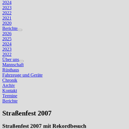
2024
2023
2022
2021
2020
Berichte
Untermenü
2026
anzeigen
2025
2024
2023
2022
Über uns
Untermenü
Mannschaft
anzeigen
Rüsthaus
Fahrzeuge und Geräte
Chronik
Archiv
Kontakt
Termine
Berichte
Straßenfest 2007
Straßenfest 2007 mit Rekordbesuch