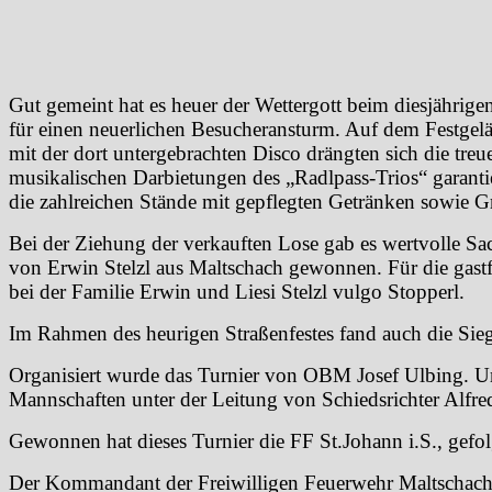
Gut gemeint hat es heuer der Wettergott beim diesjährige
für einen neuerlichen Besucheransturm. Auf dem Festge
mit der dort untergebrachten Disco drängten sich die tr
musikalischen Darbietungen des „Radlpass-Trios“ garantie
die zahlreichen Stände mit gepflegten Getränken sowie Gr
Bei der Ziehung der verkauften Lose gab es wertvolle S
von Erwin Stelzl aus Maltschach gewonnen. Für die gastf
bei der Familie Erwin und Liesi Stelzl vulgo Stopperl.
Im Rahmen des heurigen Straßenfestes fand auch die Siege
Organisiert wurde das Turnier von OBM Josef Ulbing. Um
Mannschaften unter der Leitung von Schiedsrichter Alfr
Gewonnen hat dieses Turnier die FF St.Johann i.S., gef
Der Kommandant der Freiwilligen Feuerwehr Maltschach 