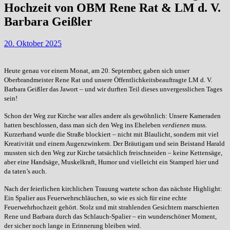
Hochzeit von OBM Rene Rat & LM d. V.
Barbara Geißler
20. Oktober 2025
Heute genau vor einem Monat, am 20. September, gaben sich unser
Oberbrandmeister Rene Rat und unsere Öffentlichkeitsbeauftragte LM d. V.
Barbara Geißler das Jawort – und wir durften Teil dieses unvergesslichen Tages
sein!
Schon der Weg zur Kirche war alles andere als gewöhnlich: Unsere Kameraden
hatten beschlossen, dass man sich den Weg ins Eheleben
verdienen
muss.
Kurzerhand wurde die Straße blockiert – nicht mit Blaulicht, sondern mit viel
Kreativität und einem Augenzwinkern. Der Bräutigam und sein Beistand Harald
mussten sich den Weg zur Kirche tatsächlich freischneiden – keine Kettensäge,
aber eine Handsäge, Muskelkraft, Humor und vielleicht ein Stamperl hier und
da taten’s auch.
Nach der feierlichen kirchlichen Trauung wartete schon das nächste Highlight:
Ein Spalier aus Feuerwehrschläuchen, so wie es sich für eine echte
Feuerwehrhochzeit gehört. Stolz und mit strahlenden Gesichtern marschierten
Rene und Barbara durch das Schlauch-Spalier – ein wunderschöner Moment,
der sicher noch lange in Erinnerung bleiben wird.