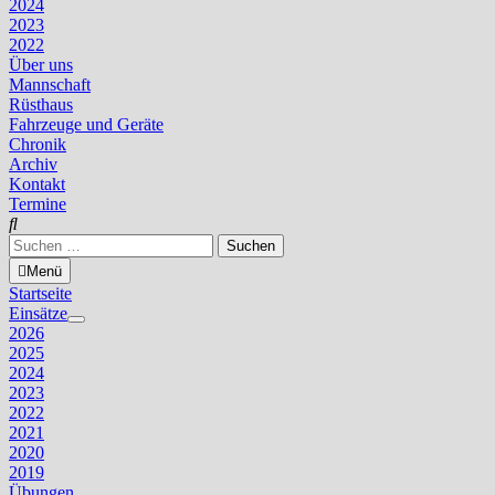
2024
2023
2022
Über uns
Mannschaft
Rüsthaus
Fahrzeuge und Geräte
Chronik
Archiv
Kontakt
Termine
Suchen
nach:
Menü
Startseite
Einsätze
Untermenü
2026
anzeigen
2025
2024
2023
2022
2021
2020
2019
Übungen