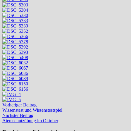
Beitragsnavigation
Vorheriger
Vorheriger Beitrag
Beitrag:
Wissenstest und Wissenstestspiel
Nächster
Nächster Beitrag
Beitrag:
Atemschutzübung im Oktober