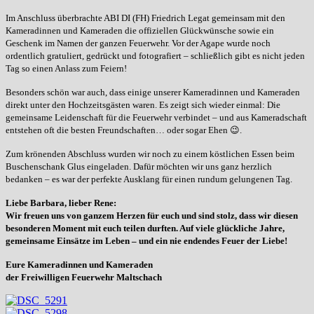
Im Anschluss überbrachte ABI DI (FH) Friedrich Legat gemeinsam mit den
Kameradinnen und Kameraden die offiziellen Glückwünsche sowie ein
Geschenk im Namen der ganzen Feuerwehr. Vor der Agape wurde noch
ordentlich gratuliert, gedrückt und fotografiert – schließlich gibt es nicht jeden
Tag so einen Anlass zum Feiern!
Besonders schön war auch, dass einige unserer Kameradinnen und Kameraden
direkt unter den Hochzeitsgästen waren. Es zeigt sich wieder einmal: Die
gemeinsame Leidenschaft für die Feuerwehr verbindet – und aus Kameradschaft
entstehen oft die besten Freundschaften… oder sogar Ehen
😉
.
Zum krönenden Abschluss wurden wir noch zu einem köstlichen Essen beim
Buschenschank Glus eingeladen. Dafür möchten wir uns ganz herzlich
bedanken – es war der perfekte Ausklang für einen rundum gelungenen Tag.
Liebe Barbara, lieber Rene:
Wir freuen uns von ganzem Herzen für euch und sind stolz, dass wir diesen
besonderen Moment mit euch teilen durften. Auf viele glückliche Jahre,
gemeinsame Einsätze im Leben – und ein nie endendes Feuer der Liebe!
Eure Kameradinnen und Kameraden
der Freiwilligen Feuerwehr Maltschach