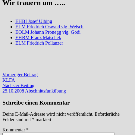
Wir trauern um …..
EHBI Josef Ulbing
ELM Friedrich Oswald vlg. Weisch
EOLM Johann Pronegg vlg. Godi
EHBM Franz Matschek
ELM Friedrich Pollanzer
Beitragsnavigation
Vorheriger
Vorheriger Beitrag
Beitrag:
KLFA
Nächster
Nächster Beitrag
Beitrag:
25.10.2008 Abschnittsfunkübung
Schreibe einen Kommentar
Deine E-Mail-Adresse wird nicht veröffentlicht.
Erforderliche
Felder sind mit
*
markiert
Kommentar
*