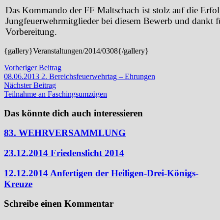
Das Kommando der FF Maltschach ist stolz auf die Erfol
Jungfeuerwehrmitglieder bei diesem Bewerb und dankt fü
Vorbereitung.
{gallery}Veranstaltungen/2014/0308{/gallery}
Beitragsnavigation
Vorheriger
Vorheriger Beitrag
Beitrag:
08.06.2013 2. Bereichsfeuerwehrtag – Ehrungen
Nächster
Nächster Beitrag
Beitrag:
Teilnahme an Faschingsumzügen
Das könnte dich auch interessieren
83. WEHRVERSAMMLUNG
23.12.2014 Friedenslicht 2014
12.12.2014 Anfertigen der Heiligen-Drei-Königs-
Kreuze
Schreibe einen Kommentar