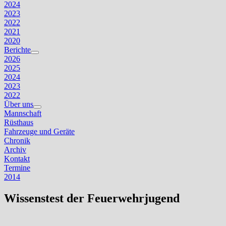
2024
2023
2022
2021
2020
Berichte
Untermenü
2026
anzeigen
2025
2024
2023
2022
Über uns
Untermenü
Mannschaft
anzeigen
Rüsthaus
Fahrzeuge und Geräte
Chronik
Archiv
Kontakt
Termine
2014
Wissenstest der Feuerwehrjugend