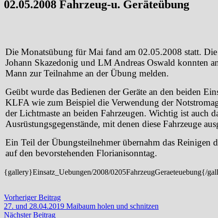
02.05.2008 Fahrzeug-u. Geräteübung
Die Monatsübung für Mai fand am 02.05.2008 statt. Di
Johann Skazedonig und LM Andreas Oswald konnten a
Mann zur Teilnahme an der Übung melden.
Geübt wurde das Bedienen der Geräte an den beiden Ei
KLFA wie zum Beispiel die Verwendung der Notstromagg
der Lichtmaste an beiden Fahrzeugen. Wichtig ist auch da
Ausrüstungsgegenstände, mit denen diese Fahrzeuge ausge
Ein Teil der Übungsteilnehmer übernahm das Reinigen d
auf den bevorstehenden Florianisonntag.
{gallery}Einsatz_Uebungen/2008/0205FahrzeugGeraeteuebung{/gal
Beitragsnavigation
Vorheriger
Vorheriger Beitrag
Beitrag:
27. und 28.04.2019 Maibaum holen und schnitzen
Nächster
Nächster Beitrag