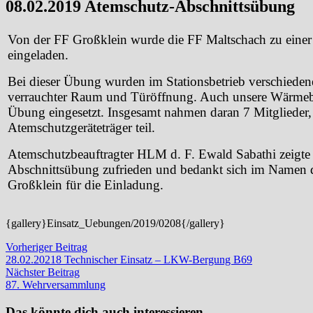
08.02.2019 Atemschutz-Abschnittsübung
Von der FF Großklein wurde die FF Maltschach zu eine
eingeladen.
Bei dieser Übung wurden im Stationsbetrieb verschiedene
verrauchter Raum und Türöffnung. Auch unsere Wärmebi
Übung eingesetzt. Insgesamt nahmen daran 7 Mitglieder
Atemschutzgeräteträger teil.
Atemschutzbeauftragter HLM d. F. Ewald Sabathi zeigte 
Abschnittsübung zufrieden und bedankt sich im Namen d
Großklein für die Einladung.
{gallery}Einsatz_Uebungen/2019/0208{/gallery}
Beitragsnavigation
Vorheriger
Vorheriger Beitrag
Beitrag:
28.02.20218 Technischer Einsatz – LKW-Bergung B69
Nächster
Nächster Beitrag
Beitrag:
87. Wehrversammlung
Das könnte dich auch interessieren