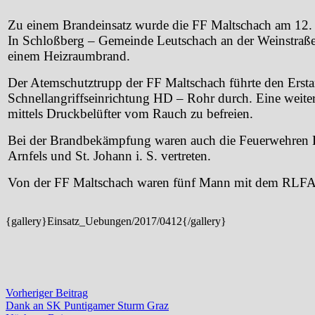
Zu einem Brandeinsatz wurde die FF Maltschach am 12. 
In Schloßberg – Gemeinde Leutschach an der Weinstraß
einem Heizraumbrand.
Der Atemschutztrupp der FF Maltschach führte den Erstan
Schnellangriffseinrichtung HD – Rohr durch. Eine weite
mittels Druckbelüfter vom Rauch zu befreien.
Bei der Brandbekämpfung waren auch die Feuerwehren L
Arnfels und St. Johann i. S. vertreten.
Von der FF Maltschach waren fünf Mann mit dem RLFA 
{gallery}Einsatz_Uebungen/2017/0412{/gallery}
Beitragsnavigation
Vorheriger
Vorheriger Beitrag
Beitrag:
Dank an SK Puntigamer Sturm Graz