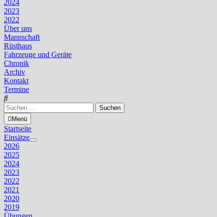
2024
2023
2022
Über uns
Mannschaft
Rüsthaus
Fahrzeuge und Geräte
Chronik
Archiv
Kontakt
Termine
Suchen
nach:
Menü
Startseite
Einsätze
Untermenü
2026
anzeigen
2025
2024
2023
2022
2021
2020
2019
Übungen