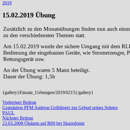
2019
15.02.2019 Übung
Zusätzlich zu den Monatsübungen finden nun auch ein
zu den verschiedensten Themen statt.
Am 15.02.2019 wurde der sichere Umgang mit dem RLF 
Bedienung der eingebauten Geräte, wie Stromerzeuger, 
Rettungsgerät usw.
An der Übung waren 5 Mann beteiligt.
Dauer der Übung: 1,5h
{gallery}Einsatz_Uebungen/2019/0215{/gallery}
Beitragsnavigation
Vorheriger
Vorheriger Beitrag
Beitrag:
Gratulation PFM Andreas Geiblinger zur Geburt seines Sohnes
PAUL
Nächster
Nächster Beitrag
Beitrag:
23.03.2008 Ölalarm auf B69 bei Skazedonig