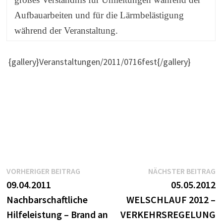
Aufbauarbeiten und für die Lärmbelästigung
während der Veranstaltung.
{gallery}Veranstaltungen/2011/0716fest{/gallery}
Beitragsnavigation
Vorheriger
N
VORHERIGER BEITRAG
NÄCHSTER BEITRAG
Beitrag:
B
09.04.2011
05.05.2012
Nachbarschaftliche
WELSCHLAUF 2012 –
Hilfeleistung – Brand an
VERKEHRSREGELUNG