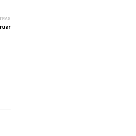
Nächster
ITRAG
Beitrag:
ruar