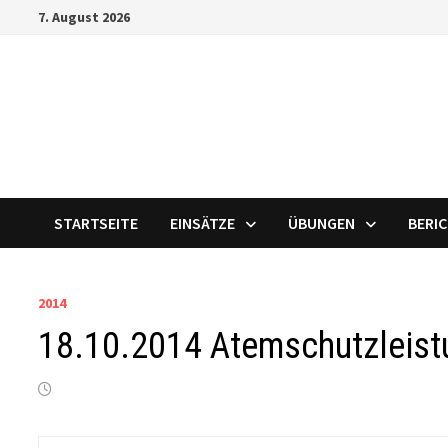
Zum
7. August 2026
Inhalt
springen
STARTSEITE
EINSÄTZE
ÜBUNGEN
BERI
2014
18.10.2014 Atemschutzleist