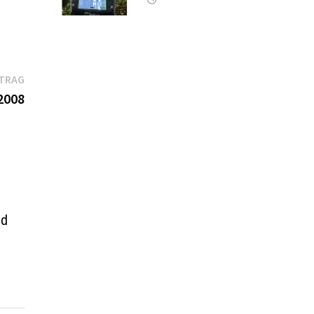
Nächster
ITRAG
Beitrag:
2008
nd