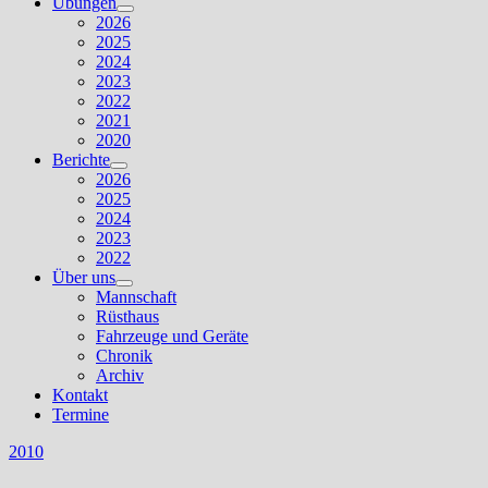
Übungen
Untermenü
2026
anzeigen
2025
2024
2023
2022
2021
2020
Berichte
Untermenü
2026
anzeigen
2025
2024
2023
2022
Über uns
Untermenü
Mannschaft
anzeigen
Rüsthaus
Fahrzeuge und Geräte
Chronik
Archiv
Kontakt
Termine
2010