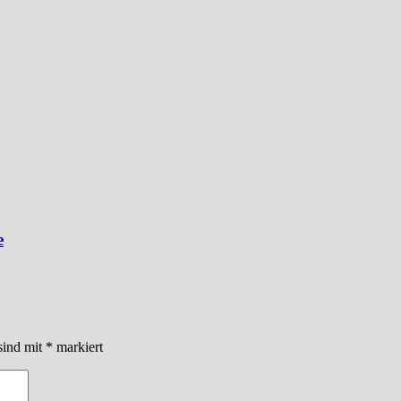
e
sind mit
*
markiert