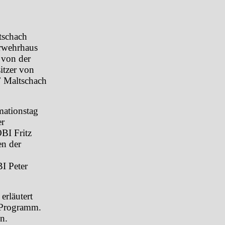
tschach
erwehrhaus
 von der
itzer von
F Maltschach
mationstag
er
BI Fritz
en der
I Peter
erläutert
 Programm.
n.