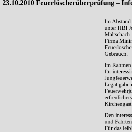
23.10.2010 Feuerlöscherüberprüfung – Inf
Im Abstand 
unter HBI J
Maltschach.
Firma Minim
Feuerlösche
Gebrauch.
Im Rahmen d
für interess
Jungfeuerwe
Legat gaben
Feuerwehrju
erfreuliche
Kirchengast
Den interes
und Fahrte
Für das lei