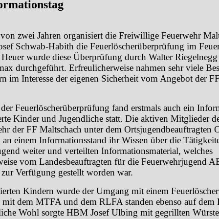
ormationstag
von zwei Jahren organisiert die Freiwillige Feuerwehr Mal
osef Schwab-Habith die Feuerlöscherüberprüfung im Feu
 Heuer wurde diese Überprüfung durch Walter Riegelnegg
ax durchgeführt. Erfreulicherweise nahmen sehr viele Bes
rn im Interesse der eigenen Sicherheit vom Angebot der F
er Feuerlöscherüberprüfung fand erstmals auch ein Infor
ierte Kinder und Jugendliche statt. Die aktiven Mitglieder d
hr der FF Maltschach unter dem Ortsjugendbeauftragten O
 an einem Informationsstand ihr Wissen über die Tätigkeit
gend weiter und verteilten Informationsmaterial, welches
rweise vom Landesbeauftragten für die Feuerwehrjugend AB
 zur Verfügung gestellt worden war.
sierten Kindern wurde der Umgang mit einem Feuerlöscher 
n mit dem MTFA und dem RLFA standen ebenso auf dem
bliche Wohl sorgte HBM Josef Ulbing mit gegrillten Würste