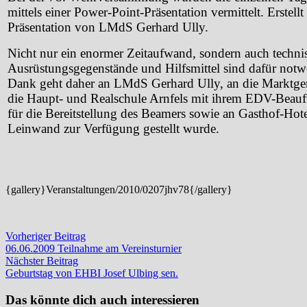
mittels einer Power-Point-Präsentation vermittelt. Erstell
Präsentation von LMdS Gerhard Ully.
Nicht nur ein enormer Zeitaufwand, sondern auch techni
Ausrüstungsgegenstände und Hilfsmittel sind dafür notw
Dank geht daher an LMdS Gerhard Ully, an die Marktge
die Haupt- und Realschule Arnfels mit ihrem EDV-Beauf
für die Bereitstellung des Beamers sowie an Gasthof-Ho
Leinwand zur Verfügung gestellt wurde.
{gallery}Veranstaltungen/2010/0207jhv78{/gallery}
Beitragsnavigation
Vorheriger
Vorheriger Beitrag
Beitrag:
06.06.2009 Teilnahme am Vereinsturnier
Nächster
Nächster Beitrag
Beitrag:
Geburtstag von EHBI Josef Ulbing sen.
Das könnte dich auch interessieren