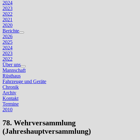
2024
2023
2022
2021
2020
Berichte
Untermenü
2026
anzeigen
2025
2024
2023
2022
Über uns
Untermenü
Mannschaft
anzeigen
Rüsthaus
Fahrzeuge und Geräte
Chronik
Archiv
Kontakt
Termine
2010
78. Wehrversammlung
(Jahreshauptversammlung)