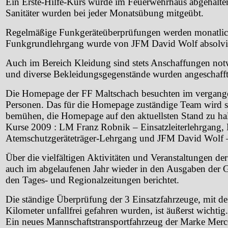
Ein Erste-Hilfe-Kurs wurde im Feuerwehrhaus abgehalte
Sanitäter wurden bei jeder Monatsübung mitgeübt.
Regelmäßige Funkgeräteüberprüfungen werden monatlic
Funkgrundlehrgang wurde von JFM David Wolf absolvie
Auch im Bereich Kleidung sind stets Anschaffungen no
und diverse Bekleidungsgegenstände wurden angeschafft
Die Homepage der FF Maltschach besuchten im vergange
Personen.
Das für die Homepage zuständige Team wird s
bemühen, die Homepage auf den aktuellsten Stand zu hal
Kurse 2009 : LM Franz Robnik – Einsatzleiterlehrgang
Atemschutzgeräteträger-Lehrgang und JFM David Wolf
Über die vielfältigen Aktivitäten und Veranstaltungen d
auch im abgelaufenen Jahr wieder in den Ausgaben der 
den Tages- und Regionalzeitungen berichtet.
Die ständige Überprüfung der 3 Einsatzfahrzeuge, mit 
Kilometer unfallfrei gefahren wurden, ist äußerst wichti
Ein neues Mannschaftstransportfahrzeug der Marke Merc