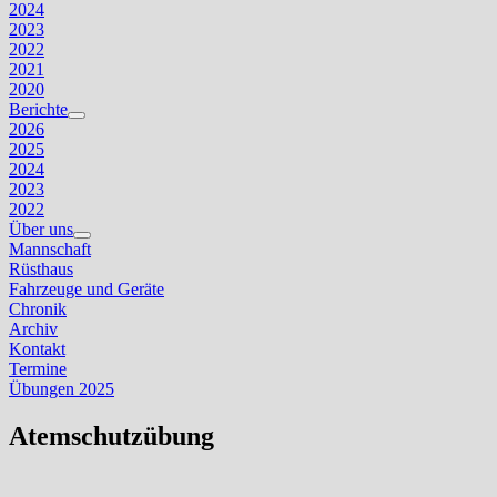
2024
2023
2022
2021
2020
Berichte
Untermenü
2026
anzeigen
2025
2024
2023
2022
Über uns
Untermenü
Mannschaft
anzeigen
Rüsthaus
Fahrzeuge und Geräte
Chronik
Archiv
Kontakt
Termine
Übungen 2025
Atemschutzübung