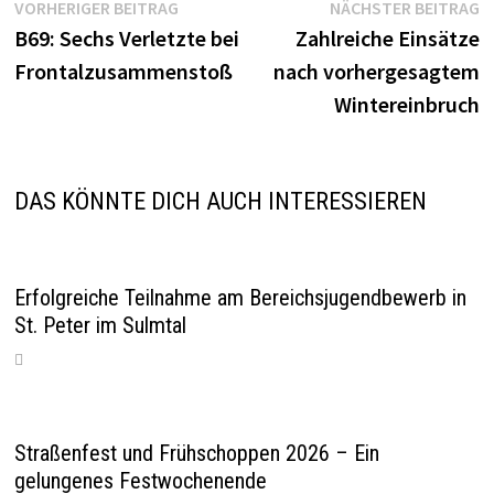
Beitragsnavigation
Vorheriger
N
VORHERIGER BEITRAG
NÄCHSTER BEITRAG
Beitrag:
B
B69: Sechs Verletzte bei
Zahlreiche Einsätze
Frontalzusammenstoß
nach vorhergesagtem
Wintereinbruch
DAS KÖNNTE DICH AUCH INTERESSIEREN
Erfolgreiche Teilnahme am Bereichsjugendbewerb in
St. Peter im Sulmtal
Straßenfest und Frühschoppen 2026 – Ein
gelungenes Festwochenende