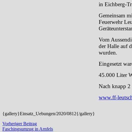
in Eichberg-Tr
Gemeinsam mit 
Feuerwehr Leut
Geräteunterst
Vom Aussendie
der Halle auf 
wurden.
Eingesetzt wa
45.000 Liter 
Nach knapp 2 
www.ff-leutsch
{gallery}Einsatz_Uebungen/2020/0812{/gallery}
Beitragsnavigation
Vorheriger
Vorheriger Beitrag
Beitrag:
Faschingsumzug in Arnfels