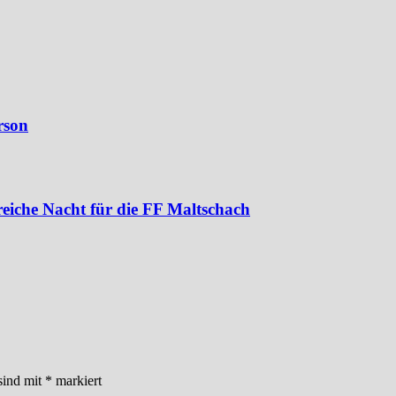
rson
iche Nacht für die FF Maltschach
sind mit
*
markiert