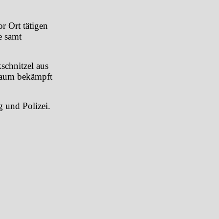
r Ort tätigen
e samt
chnitzel aus
chaum bekämpft
 und Polizei.