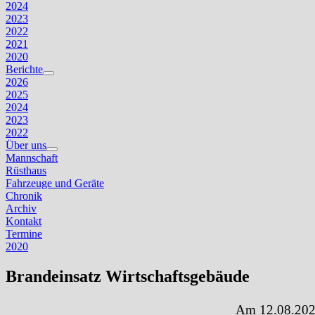
2024
2023
2022
2021
2020
Berichte
Untermenü
2026
anzeigen
2025
2024
2023
2022
Über uns
Untermenü
Mannschaft
anzeigen
Rüsthaus
Fahrzeuge und Geräte
Chronik
Archiv
Kontakt
Termine
2020
Brandeinsatz Wirtschaftsgebäude
Am 12.08.2020