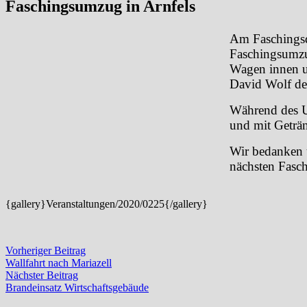
Faschingsumzug in Arnfels
Am Faschingsd
Faschingsumzu
Wagen innen 
David Wolf dek
Während des U
und mit Geträn
Wir bedanken u
nächsten Fasc
{gallery}Veranstaltungen/2020/0225{/gallery}
Beitragsnavigation
Vorheriger
Vorheriger Beitrag
Beitrag:
Wallfahrt nach Mariazell
Nächster
Nächster Beitrag
Beitrag:
Brandeinsatz Wirtschaftsgebäude