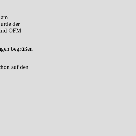
n am
urde der
 und OFM
agen begrüßen
chon auf den