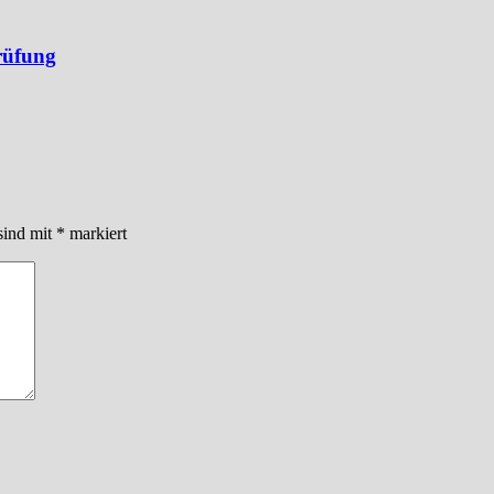
rüfung
sind mit
*
markiert