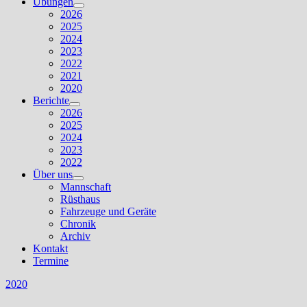
Übungen
Untermenü
2026
anzeigen
2025
2024
2023
2022
2021
2020
Berichte
Untermenü
2026
anzeigen
2025
2024
2023
2022
Über uns
Untermenü
Mannschaft
anzeigen
Rüsthaus
Fahrzeuge und Geräte
Chronik
Archiv
Kontakt
Termine
2020