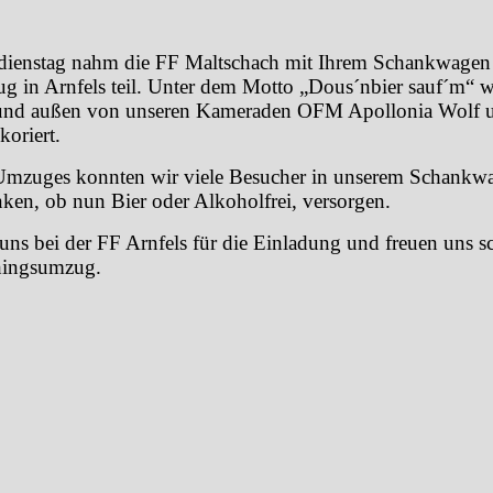
ienstag nahm die FF Maltschach mit Ihrem Schankwage
g in Arnfels teil. Unter dem Motto „Dous´nbier sauf´m“ w
und außen von unseren Kameraden OFM Apollonia Wolf
oriert.
mzuges konnten wir viele Besucher in unserem Schankw
ken, ob nun Bier oder Alkoholfrei, versorgen.
ns bei der FF Arnfels für die Einladung und freuen uns s
hingsumzug.