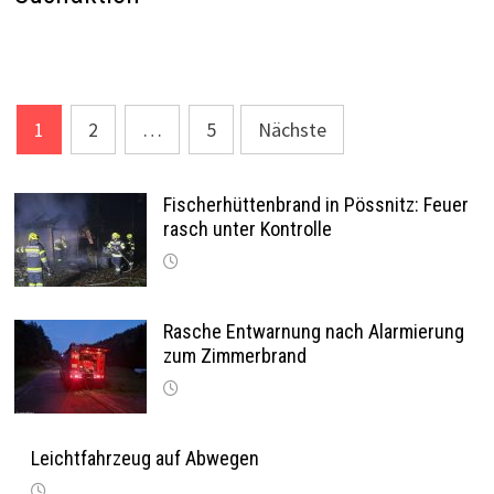
Seitennummerierung
1
2
…
5
Nächste
der
Beiträge
Fischerhüttenbrand in Pössnitz: Feuer
rasch unter Kontrolle
Rasche Entwarnung nach Alarmierung
zum Zimmerbrand
Leichtfahrzeug auf Abwegen