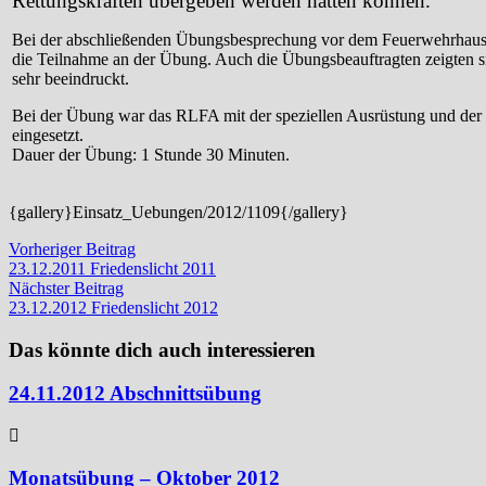
Rettungskräften übergeben werden hätten können.
Bei der abschließenden Übungsbesprechung vor dem Feuerwehrhaus
die Teilnahme an der Übung. Auch die Übungsbeauftragten zeigten 
sehr beeindruckt.
Bei der Übung war das RLFA mit der speziellen Ausrüstung und de
eingesetzt.
Dauer der Übung: 1 Stunde 30 Minuten.
{gallery}Einsatz_Uebungen/2012/1109{/gallery}
Beitragsnavigation
Vorheriger
Vorheriger Beitrag
Beitrag:
23.12.2011 Friedenslicht 2011
Nächster
Nächster Beitrag
Beitrag:
23.12.2012 Friedenslicht 2012
Das könnte dich auch interessieren
24.11.2012 Abschnittsübung
Monatsübung – Oktober 2012