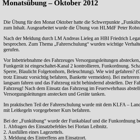
Monatsübung – Oktober 2012
Die Übung für den Monat Oktober hatte die Schwerpunkte „Funküb
zum Inhalt. Ausgearbeitet wurde die Übung von HLMdF Peter Robn
Nach der Meldung durch LM Andreas Lieleg an HBI Friedrich Lega
besprochen. Zum Thema „Fahrerschulung“ wurden wichtige Verhalte
gerufen.
Vor Inbetriebnahme des Fahrzeuges Versorgungsleitungen abstecken, 
Funkgerät ist eingeschaltet-Kanal 2 kontrollieren, Funkordnung. Scha
Sperre, Blaulicht Folgetonhorn, Beleuchtung). Wie wird gefahren? 
trotz Einsatz vorsichtig befahren, Bankette vermeiden). Bei mehrere
langsam fahren und das Fahrzeug nicht behindernd abstellen. Der Fah
Fahrzeug! Nach dem Einsatz das Fahrzeug im Feuerwehrhaus abstell
Versorgungsleitungen anstecken und Geräte tanken.
Im praktischen Teil der Fahrerschulung wurde mit dem KLFA – Land
mit Leitkegeln vorgegebener Kurs befahren.
Bei der „Funkübung“ wurde der Funkablauf und die Funkordnung be
1. Abfragen des Einsatzbefehles bei Florian Leibnitz.
2. Ausfüllen eines Lagezettels.
3. Meldung des Eintreffens am Einsatzort.