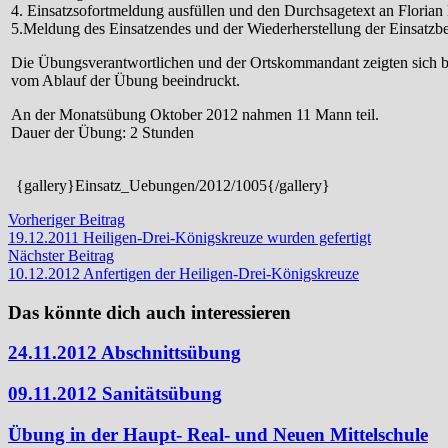
4. Einsatzsofortmeldung ausfüllen und den Durchsagetext an Florian 
5.Meldung des Einsatzendes und der Wiederherstellung der Einsatzber
Die Übungsverantwortlichen und der Ortskommandant zeigten sich b
vom Ablauf der Übung beeindruckt.
An der Monatsübung Oktober 2012 nahmen 11 Mann teil.
Dauer der Übung: 2 Stunden
{gallery}Einsatz_Uebungen/2012/1005{/gallery}
Beitragsnavigation
Vorheriger
Vorheriger Beitrag
Beitrag:
19.12.2011 Heiligen-Drei-Königskreuze wurden gefertigt
Nächster
Nächster Beitrag
Beitrag:
10.12.2012 Anfertigen der Heiligen-Drei-Königskreuze
Das könnte dich auch interessieren
24.11.2012 Abschnittsübung
09.11.2012 Sanitätsübung
Übung in der Haupt- Real- und Neuen Mittelschule