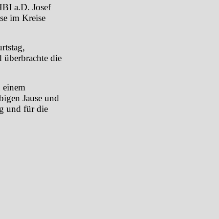
BI a.D. Josef
e im Kreise
rtstag,
 überbrachte die
u einem
ebigen Jause und
g und für die