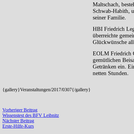
Maltschach, beste
Schwab-Habith, u
seiner Familie.
HBI Friedrich Leg
überreichte geme
Glückwünsche all
EOLM Friedrich Os
gemütlichen Beisa
Getränken ein. Ei
netten Stunden.
{gallery}Veranstaltungen/2017/0307{/gallery}
Beitragsnavigation
Vorheriger
Vorheriger Beitrag
Beitrag:
Wissenstest des BFV Leibnitz
Nächster
Nächster Beitrag
Beitrag:
Erste-Hilfe-Kurs