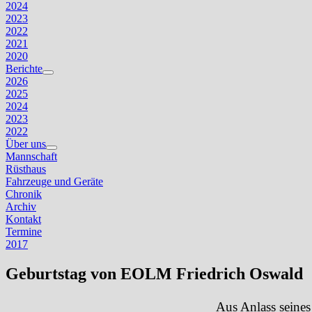
2024
2023
2022
2021
2020
Berichte
Untermenü
2026
anzeigen
2025
2024
2023
2022
Über uns
Untermenü
Mannschaft
anzeigen
Rüsthaus
Fahrzeuge und Geräte
Chronik
Archiv
Kontakt
Termine
2017
Geburtstag von EOLM Friedrich Oswald
Aus Anlass seines