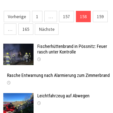
Seitennummerierung
Vorherige
1
…
157
158
159
der
…
165
Nächste
Beiträge
Fischerhüttenbrand in Pössnitz: Feuer
rasch unter Kontrolle
Rasche Entwarnung nach Alarmierung zum Zimmerbrand
Leichtfahrzeug auf Abwegen